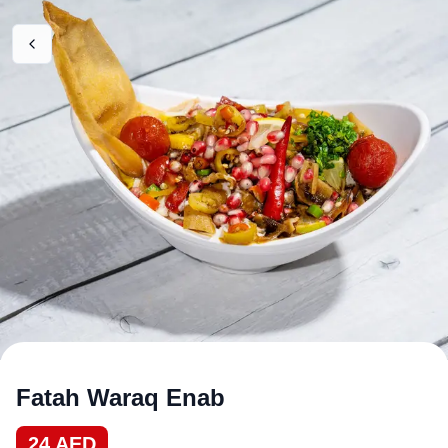
Fatah Waraq Enab
24
AED