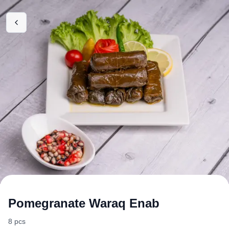
Pomegranate Waraq Enab
8 pcs